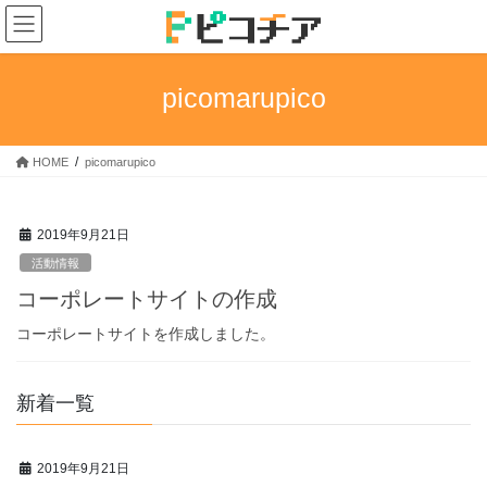
コ
ナ
ン
ビ
テ
ゲ
ン
ー
picomarupico
ツ
シ
へ
ョ
ス
ン
HOME
picomarupico
キ
に
ッ
移
プ
動
2019年9月21日
活動情報
コーポレートサイトの作成
コーポレートサイトを作成しました。
新着一覧
2019年9月21日